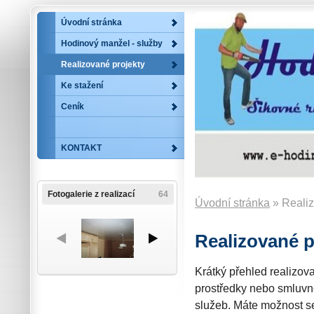
Úvodní stránka
Hodinový manžel - služby
Realizované projekty
Ke stažení
Ceník
KONTAKT
Fotogalerie z realizací
64
Úvodní stránka
» Realiz
Realizované p
Krátký přehled realizov
prostředky nebo smluvně
služeb. Máte možnost se