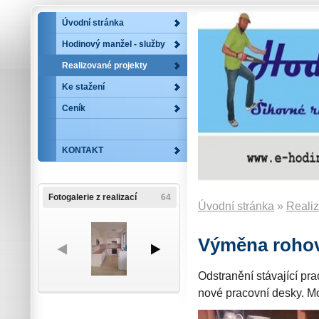
Úvodní stránka
Hodinový manžel - služby
Realizované projekty
Ke stažení
Ceník
KONTAKT
Fotogalerie z realizací
64
Úvodní stránka
»
Realiz
Výměna rohov
Odstranění stávající pr
nové pracovní desky. M