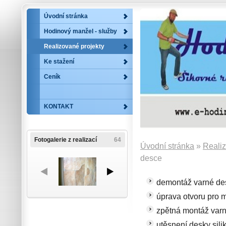
Úvodní stránka
Hodinový manžel - služby
Realizované projekty
Ke stažení
Ceník
KONTAKT
Fotogalerie z realizací
64
Úvodní stránka
»
Realiz
desce
demontáž varné de
úprava otvoru pro 
zpětná montáž var
utěsnení desky sil