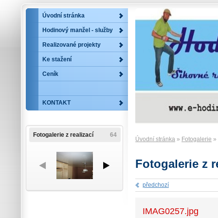
Úvodní stránka
Hodinový manžel - služby
Realizované projekty
Ke stažení
Ceník
KONTAKT
Fotogalerie z realizací
64
Úvodní stránka
»
Fotogalerie
»
Fotogalerie z r
předchozí
IMAG0257.jpg